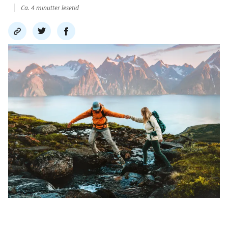
Ca. 4 minutter lesetid
Del
Del
Del
link
på
på
twitter
facebook