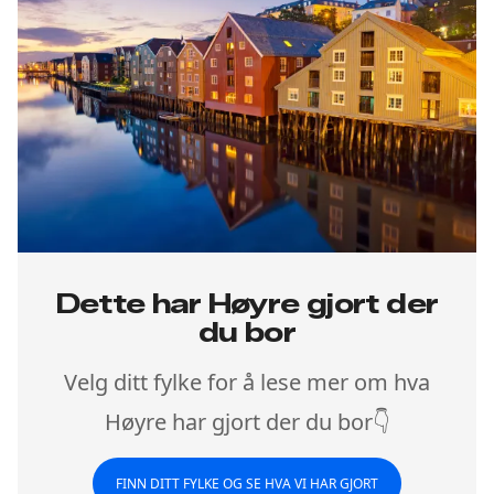
Dette har Høyre gjort der
du bor
Velg ditt fylke for å lese mer om hva
Høyre har gjort der du bor👇
FINN DITT FYLKE OG SE HVA VI HAR GJORT