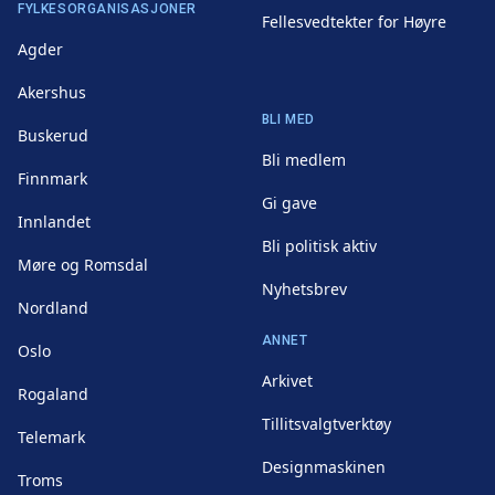
FYLKESORGANISASJONER
Fellesvedtekter for Høyre
Agder
Akershus
BLI MED
Buskerud
Bli medlem
Finnmark
Gi gave
Innlandet
Bli politisk aktiv
Møre og Romsdal
Nyhetsbrev
Nordland
ANNET
Oslo
Arkivet
Rogaland
Tillitsvalgtverktøy
Telemark
Designmaskinen
Troms