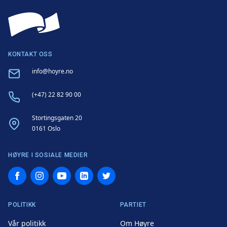
KONTAKT OSS
Email
info@hoyre.no
Phone
(+47) 22 82 90 00
Address
Stortingsgaten 20
0161 Oslo
HØYRE I SOSIALE MEDIER
Facebook
Instagram
YouTube
LinkedIn
Twitter
POLITIKK
PARTIET
Vår politikk
Om Høyre