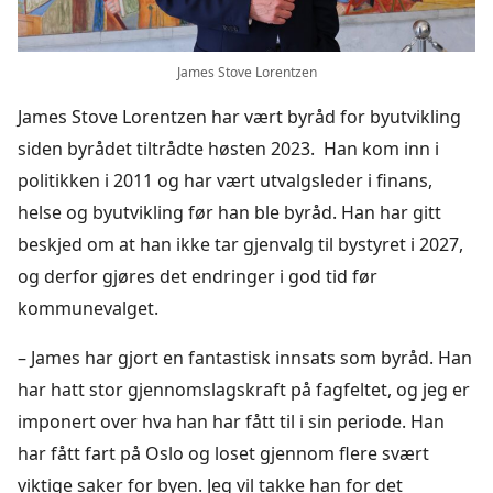
James Stove Lorentzen
James Stove Lorentzen har vært byråd for byutvikling
siden byrådet tiltrådte høsten 2023. Han kom inn i
politikken i 2011 og har vært utvalgsleder i finans,
helse og byutvikling før han ble byråd. Han har gitt
beskjed om at han ikke tar gjenvalg til bystyret i 2027,
og derfor gjøres det endringer i god tid før
kommunevalget.
– James har gjort en fantastisk innsats som byråd. Han
har hatt stor gjennomslagskraft på fagfeltet, og jeg er
imponert over hva han har fått til i sin periode. Han
har fått fart på Oslo og loset gjennom flere svært
viktige saker for byen. Jeg vil takke han for det