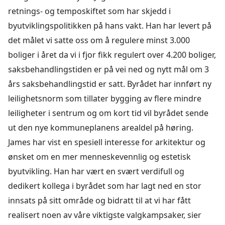
retnings- og temposkiftet som har skjedd i
byutviklingspolitikken på hans vakt. Han har levert på
det målet vi satte oss om å regulere minst 3.000
boliger i året da vi i fjor fikk regulert over 4.200 boliger,
saksbehandlingstiden er på vei ned og nytt mål om 3
års saksbehandlingstid er satt. Byrådet har innført ny
leilighetsnorm som tillater bygging av flere mindre
leiligheter i sentrum og om kort tid vil byrådet sende
ut den nye kommuneplanens arealdel på høring.
James har vist en spesiell interesse for arkitektur og
ønsket om en mer menneskevennlig og estetisk
byutvikling. Han har vært en svært verdifull og
dedikert kollega i byrådet som har lagt ned en stor
innsats på sitt område og bidratt til at vi har fått
realisert noen av våre viktigste valgkampsaker, sier