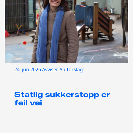
24. jun 2026
Avviser Ap-forslag:
Statlig sukkerstopp er
feil vei