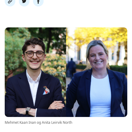
link
på
på
twitter
facebook
Mehmet Kaan Inan og Anita Leirvik North