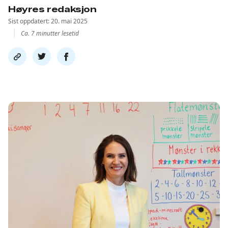
Høyres redaksjon
Sist oppdatert: 20. mai 2025
Ca. 7 minutter lesetid
Del
Del
Del
link
på
på
twitter
facebook