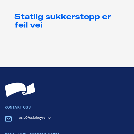
Statlig sukkerstopp er
feil vei
KONTAKT OSS
Email
oslo@oslohoyre.no