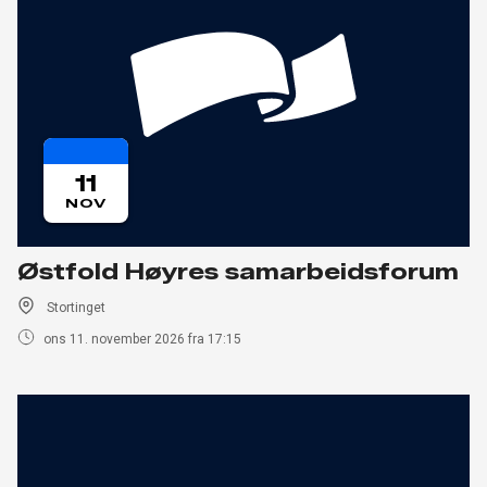
11
NOV
Østfold Høyres samarbeidsforum
Stortinget
ons 11. november 2026 fra 17:15