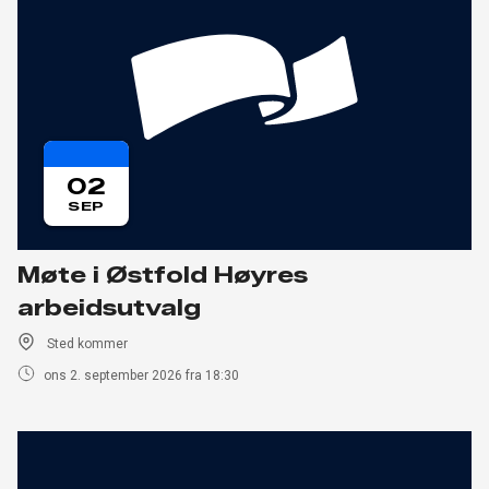
02
SEP
Møte i Østfold Høyres
arbeidsutvalg
Sted kommer
ons 2. september 2026 fra 18:30