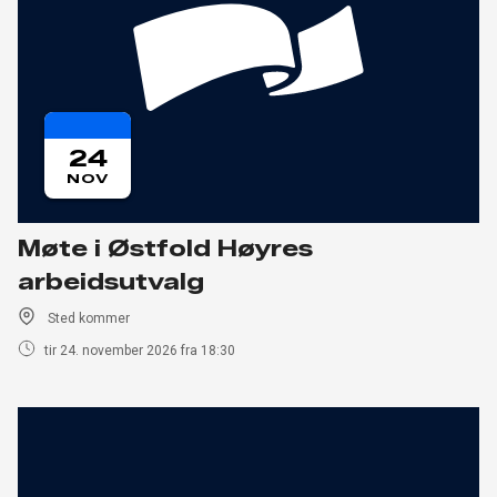
24
NOV
Møte i Østfold Høyres
arbeidsutvalg
Sted kommer
tir 24. november 2026 fra 18:30