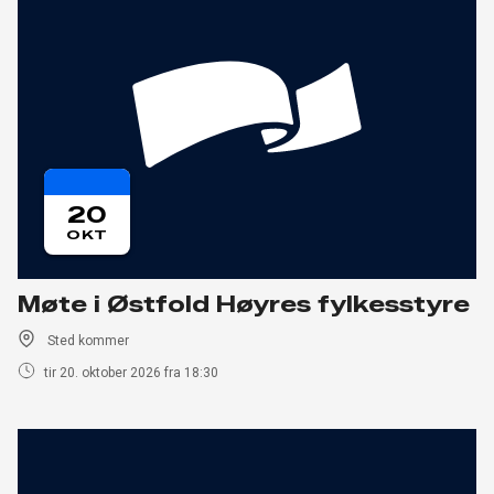
20
OKT
Møte i Østfold Høyres fylkesstyre
Sted kommer
tir 20. oktober 2026 fra 18:30