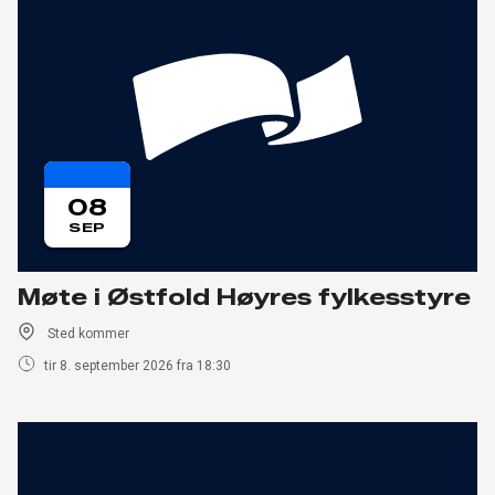
08
SEP
Møte i Østfold Høyres fylkesstyre
Sted kommer
tir 8. september 2026 fra 18:30