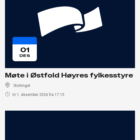
01
DES
Møte i Østfold Høyres fylkesstyre
Stortinget
tir 1. desember 2026 fra 17:15