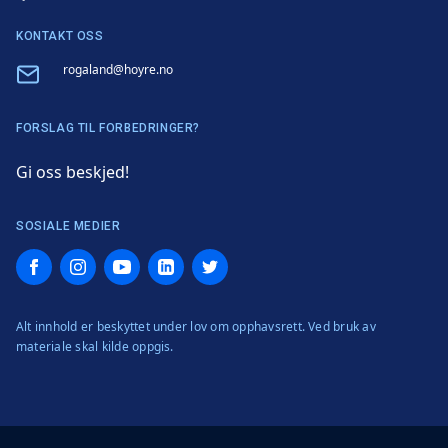
KONTAKT OSS
Email
rogaland@hoyre.no
FORSLAG TIL FORBEDRINGER?
Gi oss beskjed!
SOSIALE MEDIER
Facebook
Instagram
YouTube
LinkedIn
Twitter
Alt innhold er beskyttet under lov om opphavsrett. Ved bruk av
materiale skal kilde oppgis.