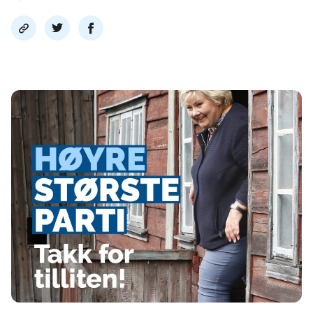
Del
Del
Del
link
på
på
twitter
facebook