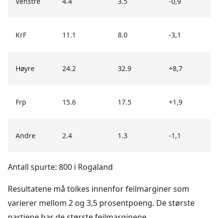
Venstre
4.4
3.5
-0,9
KrF
11.1
8.0
-3,1
Høyre
24.2
32.9
+8,7
Frp
15.6
17.5
+1,9
Andre
2.4
1.3
-1,1
Antall spurte: 800 i Rogaland
Resultatene må tolkes innenfor feilmarginer som
varierer mellom 2 og 3,5 prosentpoeng. De største
partiene har de største feilmarginene.