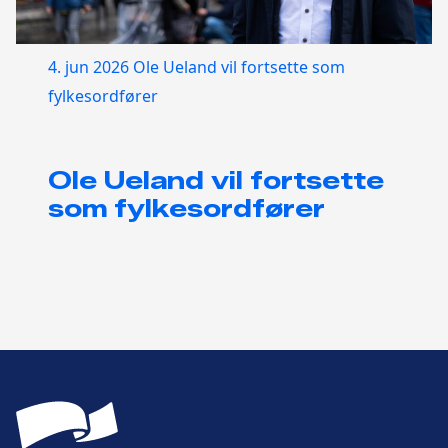
4. jun 2026
Ole Ueland vil fortsette som
fylkesordfører
Ole Ueland vil fortsette
som fylkesordfører