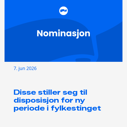
7. jun 2026
Disse stiller seg til
disposisjon for ny
periode i fylkestinget