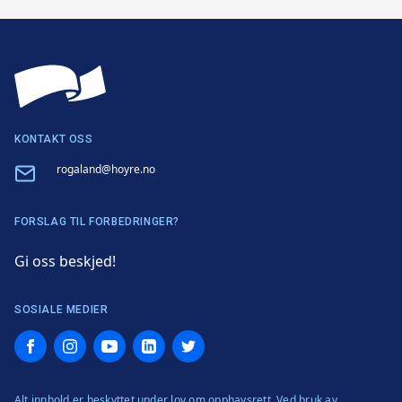
KONTAKT OSS
Email
rogaland@hoyre.no
FORSLAG TIL FORBEDRINGER?
Gi oss beskjed!
SOSIALE MEDIER
Facebook
Instagram
YouTube
LinkedIn
Twitter
Alt innhold er beskyttet under lov om opphavsrett. Ved bruk av