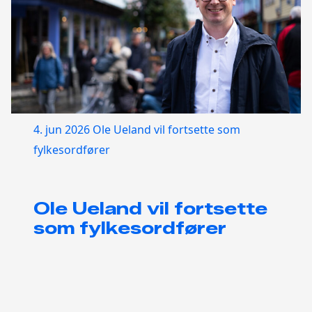
4. jun 2026
Ole Ueland vil fortsette som
fylkesordfører
Ole Ueland vil fortsette
som fylkesordfører