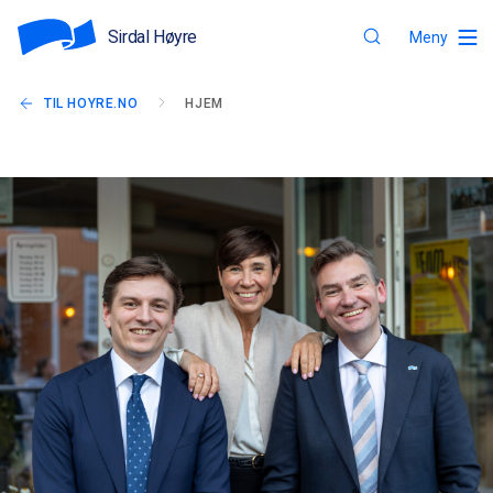
Sirdal Høyre
Meny
TIL HOYRE.NO
HJEM