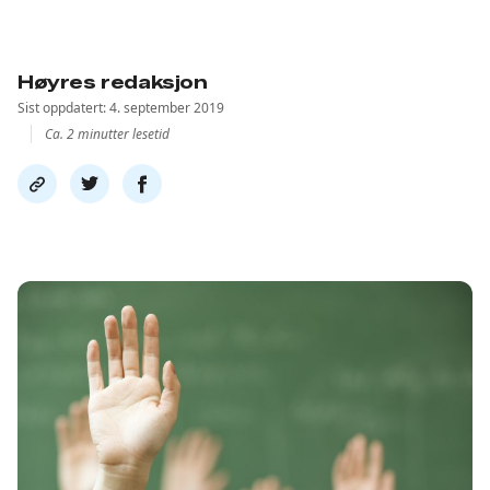
Høyres redaksjon
Sist oppdatert: 4. september 2019
Ca. 2 minutter lesetid
Del
Del
Del
link
på
på
twitter
facebook