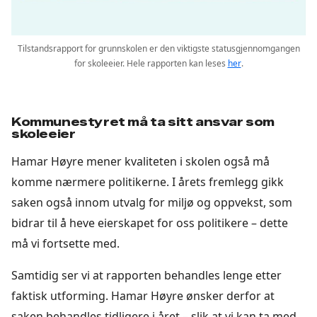
Tilstandsrapport for grunnskolen er den viktigste statusgjennomgangen
for skoleeier. Hele rapporten kan leses
her
.
Kommunestyret må ta sitt ansvar som
skoleeier
Hamar Høyre mener kvaliteten i skolen også må
komme nærmere politikerne. I årets fremlegg gikk
saken også innom utvalg for miljø og oppvekst, som
bidrar til å heve eierskapet for oss politikere – dette
må vi fortsette med.
Samtidig ser vi at rapporten behandles lenge etter
faktisk utforming. Hamar Høyre ønsker derfor at
saken behandles tidligere i året – slik at vi kan ta med