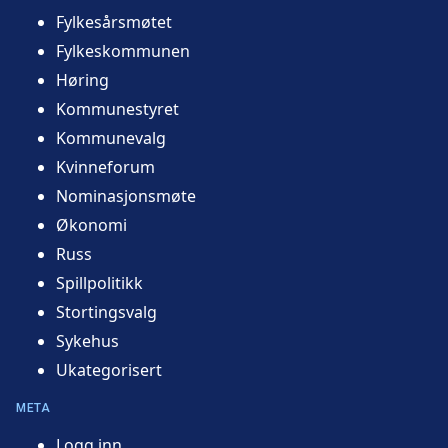
Fylkesårsmøtet
Fylkeskommunen
Høring
Kommunestyret
Kommunevalg
Kvinneforum
Nominasjonsmøte
Økonomi
Russ
Spillpolitikk
Stortingsvalg
Sykehus
Ukategorisert
META
Logg inn