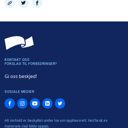
Del
Del
Del
link
på
på
twitter
facebook
KONTAKT OSS
FORSLAG TIL FORBEDRINGER?
Gi oss beskjed!
SOSIALE MEDIER
Facebook
Instagram
YouTube
LinkedIn
Twitter
Alt innhold er beskyttet under lov om opphavsrett. Ved bruk av
materiale skal kilde oppgis.