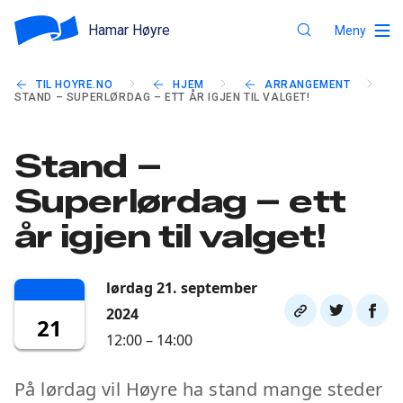
Hamar Høyre
Meny
TIL HOYRE.NO
HJEM
ARRANGEMENT
STAND – SUPERLØRDAG – ETT ÅR IGJEN TIL VALGET!
Stand –
Superlørdag – ett
år igjen til valget!
lørdag 21. september
Del
Del
Del
2024
21
link
på
på
12:00 – 14:00
twitter
faceb
På lørdag vil Høyre ha stand mange steder