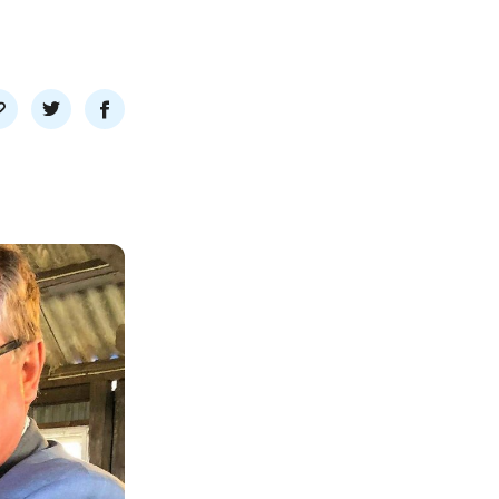
l
Del
Del
nk
på
på
twitter
facebook