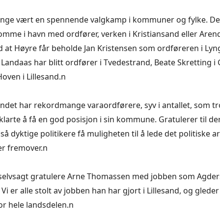
nge vært en spennende valgkamp i kommuner og fylke. Det 
omme i havn med ordfører, verken i Kristiansand eller Aren
ed at Høyre får beholde Jan Kristensen som ordføreren i Lyn
andaas har blitt ordfører i Tvedestrand, Beate Skretting i
oven i Lillesand.n
ndet har rekordmange varaordførere, syv i antallet, som tr
larte å få en god posisjon i sin kommune. Gratulerer til der
 så dyktige politikere få muligheten til å lede det politiske ar
 fremover.n
selvsagt gratulere Arne Thomassen med jobben som Agders 
Vi er alle stolt av jobben han har gjort i Lillesand, og gleder 
for hele landsdelen.n