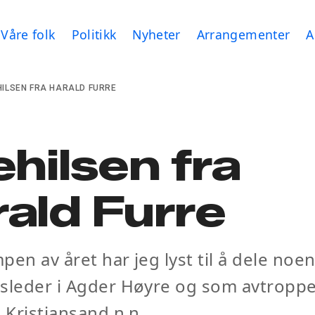
Våre folk
Politikk
Nyheter
Arrangementer
A
HILSEN FRA HARALD FURRE
ehilsen fra
ald Furre
pen av året har jeg lyst til å dele noen
esleder i Agder Høyre og som avtropp
i Kristiansand.n n