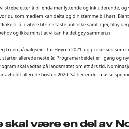
 vi strebe etter å bli enda mer lyttende og inkluderende, og
hvor du som medlem kan delta og din stemme bli hørt. Blan
flinke til å invitere til sine faste politiske samlinger, tilby 
behov og ikke minst at vi kan ha det gøy sammen.n
jeg troen på valgseier for Høyre i 2021, og prosessen som in
t starter allerede neste år. Programarbeidet er i gang og ny
rogram skal vedtas på landsmøtet om ett års tid. Nominasj
ir avholdt allerede høsten 2020. Så her er det masse spen
 skal være en del av N