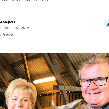
aksjon
De
15. desember 2019
li
r lesetid