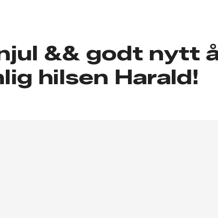
jul && godt nytt å
lig hilsen Harald!