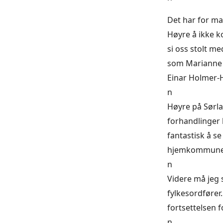
Det har for ma
Høyre å ikke k
si oss stolt m
som Marianne L
Einar Holmer-H
n
Høyre på Sørla
forhandlinger k
fantastisk å se
hjemkommuner
n
Videre må jeg 
fylkesordfører. 
fortsettelsen 
n