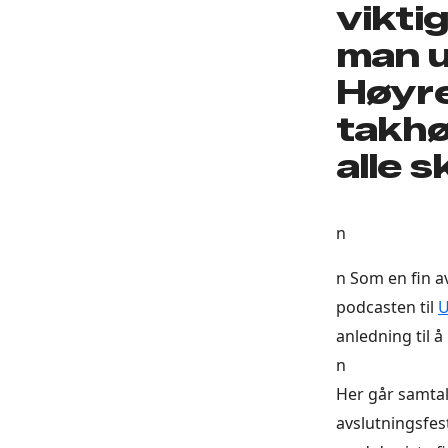
vikti
man u
Høyre
takhø
alle s
n
n Som en fin a
podcasten til
U
anledning til å 
n
Her går samtal
avslutningsfest