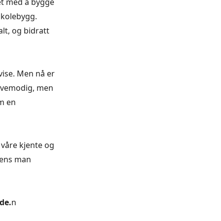
det med å bygge
skolebygg.
lt, og bidratt
vise. Men nå er
t vemodig, men
om en
, våre kjente og
 mens man
de.
n