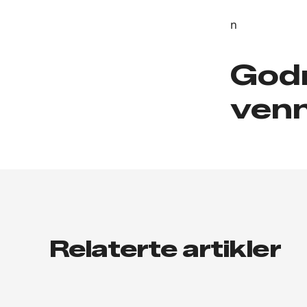
n
Godn
venn
Relaterte artikler