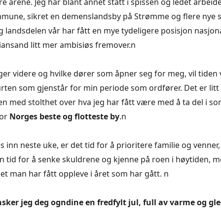
re årene. Jeg har blant annet stått i spissen og ledet arbei
ommune, sikret en demenslandsby på Strømme og flere nye 
g landsdelen vår har fått en mye tydeligere posisjon nasjona
stiansand litt mer ambisiøs fremover.n
ger videre og hvilke dører som åpner seg for meg, vil tiden 
rten som gjenstår for min periode som ordfører. Det er lit
den med stolthet over hva jeg har fått være med å ta del i s
for
Norges beste og flotteste by
.n
s inn neste uke, er det tid for å prioritere familie og venner
en tid for å senke skuldrene og kjenne på roen i høytiden,
det man har fått oppleve i året som har gått. n
ker jeg deg ogndine en fredfylt jul, full av varme og gle