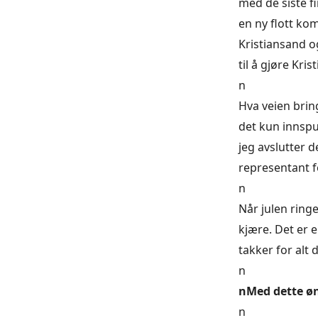
med de siste fi
en ny flott k
Kristiansand o
til å gjøre Kri
n
Hva veien brin
det kun innspu
jeg avslutter 
representant 
n
Når julen ringe
kjære. Det er 
takker for alt 
n
nMed dette øns
n