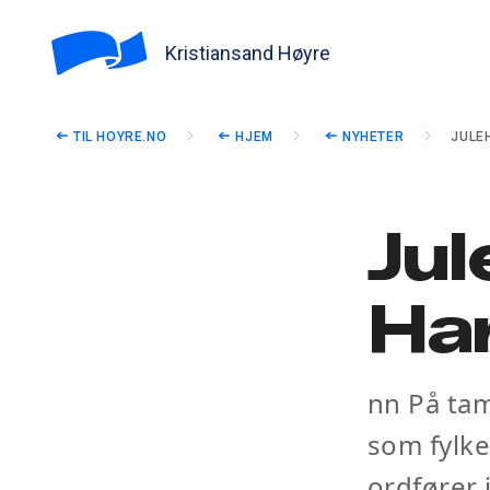
Kristiansand Høyre
TIL HOYRE.NO
HJEM
NYHETER
JULE
Jul
Har
nn På tam
som fylk
ordfører 