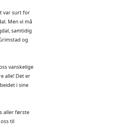
var surt for
dal. Men vi må
gdal, samtidig
 Grimstad og
oss vanskelige
e alle! Det er
beidet i sine
aller første
oss til