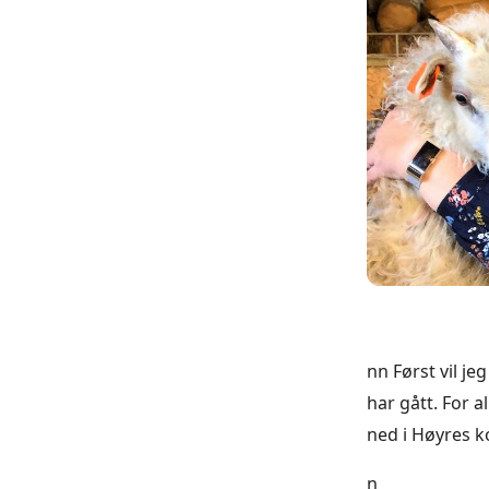
nn Først vil j
har gått. For a
ned i Høyres 
n