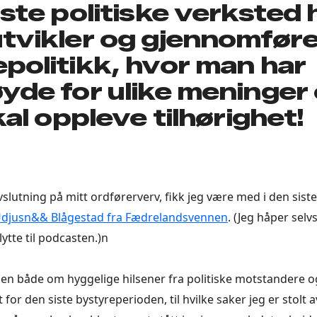
gste politiske verksted 
tvikler og gjennomfør
politikk, hvor man har
yde for ulike meninger
kal oppleve tilhørighet!
vslutning på mitt ordførerverv, fikk jeg være med i den sist
djusn&& Blågestad fra Fædrelandsvennen
. (Jeg håper selv
lytte til podcasten.)n
en både om hyggelige hilsener fra politiske motstandere 
 for den siste bystyreperioden, til hvilke saker jeg er stolt 