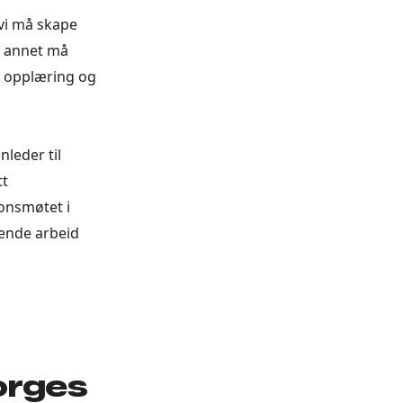
 vi må skape
t annet må
deg opplæring og
nleder til
tt
onsmøtet i
nende arbeid
orges