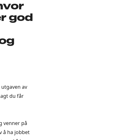
hvor
er god
 og
e utgaven av
sagt du får
og venner på
av å ha jobbet