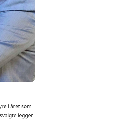
yre i året som
tsvalgte legger