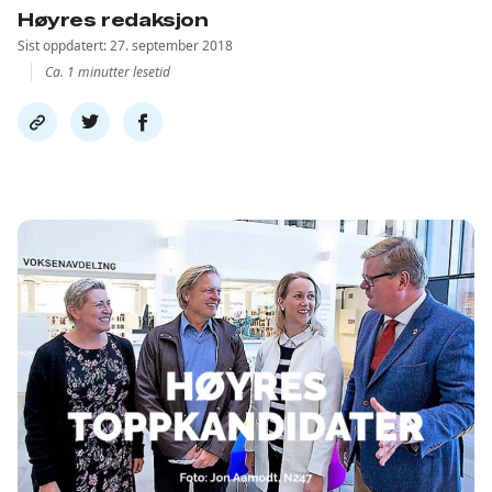
Høyres redaksjon
Sist oppdatert: 27. september 2018
Ca. 1 minutter lesetid
Del
Del
Del
link
på
på
twitter
facebook