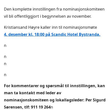
Den komplette innstillingen fra nominasjonskomiteen
vil bli offentliggjort i begynnelsen av november.
Kristiansand Høyre kaller inn til nominasjonsmøte
4. desember kl. 18:00 på Scandic Hotel Bystranda.
n
n
n
n
For kommentarer og spørsmål til innstillingen, kan
man ta kontakt med leder av
nominasjonskomiteen og lokallagsleder: Per Sigurd
Sørensen, tlf: 911 19 264
n