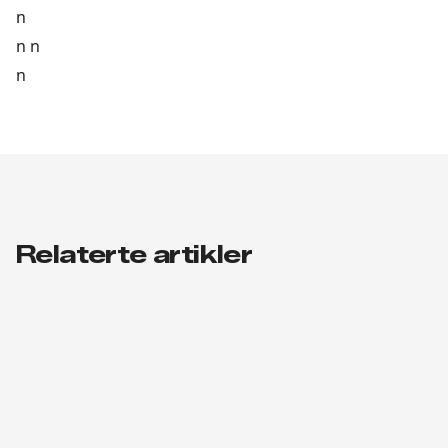
n
n n
n
Relaterte artikler