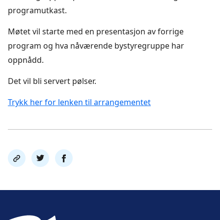
programutkast.
Møtet vil starte med en presentasjon av forrige
program og hva nåværende bystyregruppe har
oppnådd.
Det vil bli servert pølser.
Trykk her for lenken til arrangementet
Del
Del
Del
link
på
på
twitter
facebook