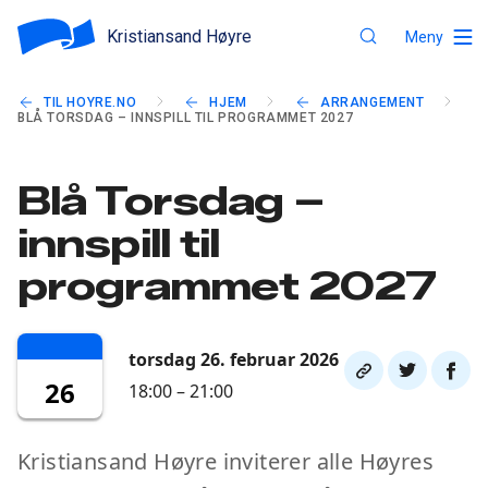
Kristiansand Høyre
Meny
TIL HOYRE.NO
HJEM
ARRANGEMENT
BLÅ TORSDAG – INNSPILL TIL PROGRAMMET 2027
Blå Torsdag –
innspill til
programmet 2027
torsdag 26. februar 2026
Del
Del
Del
26
18:00 – 21:00
link
på
på
twitter
faceb
Kristiansand Høyre inviterer alle Høyres