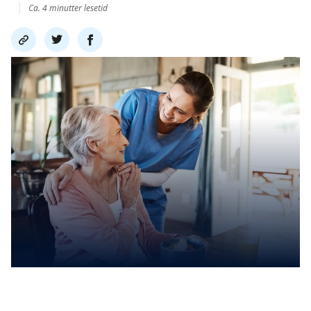
Ca. 4 minutter lesetid
Del
Del
Del
link
på
på
twitter
facebook