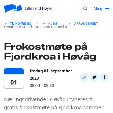
Lillesand Høyre
Meny
TIL HOYRE.NO
HJEM
ARRANGEMENT
FROKOSTMØTE PÅ FJORDKROA I HØVÅG
Frokostmøte på
Fjordkroa i Høvåg
fredag 01. september
Del
Del
Del
2023
01
link
på
på
08:00 – 09:30
twitter
faceb
Næringsdrivende i Høvåg inviteres til
gratis frokostmøte på Fjordkroa sammen