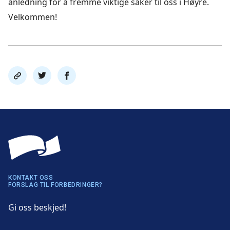
anledning for å fremme viktige saker til oss i Høyre.
Velkommen!
Del
Del
Del
link
på
på
twitter
facebook
KONTAKT OSS
FORSLAG TIL FORBEDRINGER?
Gi oss beskjed!