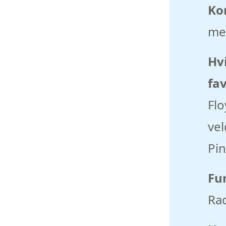
Ko
med
Hvi
fav
Flo
vel
Pin
Fu
Rad