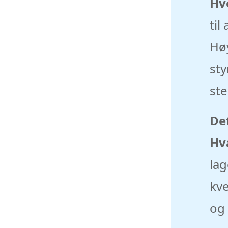
Hvo
til
Høy
sty
ste
De
Hva
lag
kve
og 