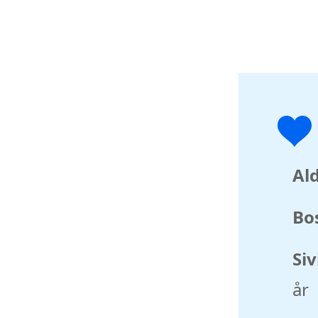
Ald
Bo
Siv
år