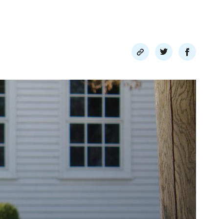
Del
Del
Del
link
på
på
twitter
facebook