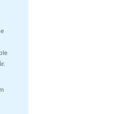
le
ble
r.
om