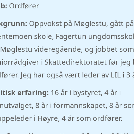
b:
Ordfører
kgrunn:
Oppvokst på Møglestu, gått på
entemoen skole, Fagertun ungdomssko
 Møglestu videregående, og jobbet som
iorrådgiver i Skattedirektoratet før jeg 
fører. Jeg har også vært leder av LIL i 3 å
itisk erfaring:
16 år i bystyret, 4 år i
nutvalget, 8 år i formannskapet, 8 år s
ppeleder i Høyre, 4 år som ordfører.