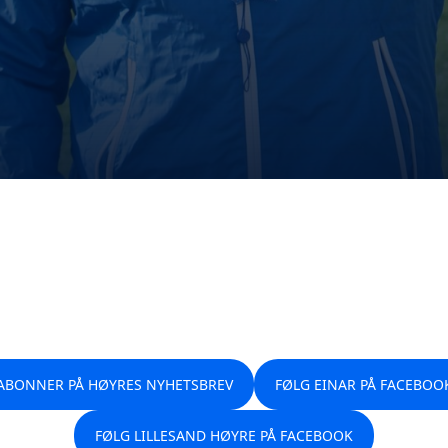
ABONNER PÅ HØYRES NYHETSBREV
FØLG EINAR PÅ FACEBOO
FØLG LILLESAND HØYRE PÅ FACEBOOK