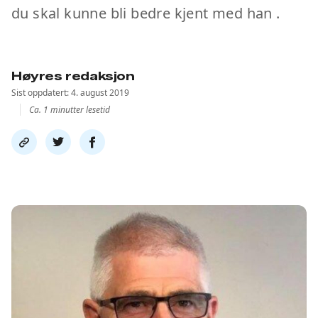
du skal kunne bli bedre kjent med han .
Høyres redaksjon
Sist oppdatert: 4. august 2019
Ca. 1 minutter lesetid
Del
Del
Del
link
på
på
twitter
facebook