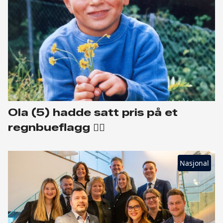
Ola (5) hadde satt pris på et
regnbueflagg 🏳️‍🌈
Nasjonal