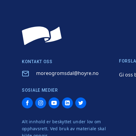
FORSLA
KONTAKT OSS
Email
moreogromsdal@hoyre.no
Gi oss 
SOSIALE MEDIER
Facebook
Instagram
YouTube
LinkedIn
Twitter
Alt innhold er beskyttet under lov om
opphavsrett. Ved bruk av materiale skal
kilde oppgis.