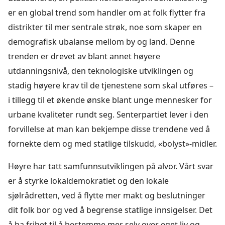
er en global trend som handler om at folk flytter fra
distrikter til mer sentrale strøk, noe som skaper en
demografisk ubalanse mellom by og land. Denne
trenden er drevet av blant annet høyere
utdanningsnivå, den teknologiske utviklingen og
stadig høyere krav til de tjenestene som skal utføres –
i tillegg til et økende ønske blant unge mennesker for
urbane kvaliteter rundt seg. Senterpartiet lever i den
forvillelse at man kan bekjempe disse trendene ved å
fornekte dem og med statlige tilskudd, «bolyst»-midler.
Høyre har tatt samfunnsutviklingen på alvor. Vårt svar
er å styrke lokaldemokratiet og den lokale
sjølrådretten, ved å flytte mer makt og beslutninger
dit folk bor og ved å begrense statlige innsigelser. Det
å ha frihet til å bestemme mer selv over eget liv og