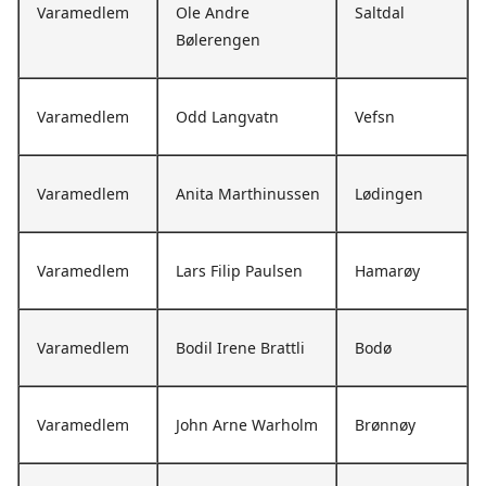
Varamedlem
Ole Andre
Saltdal
Bølerengen
Varamedlem
Odd Langvatn
Vefsn
Varamedlem
Anita Marthinussen
Lødingen
Varamedlem
Lars Filip Paulsen
Hamarøy
Varamedlem
Bodil Irene Brattli
Bodø
Varamedlem
John Arne Warholm
Brønnøy