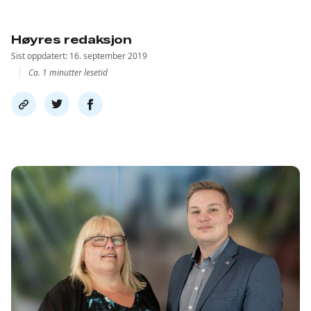
Høyres redaksjon
Sist oppdatert: 16. september 2019
Ca. 1 minutter lesetid
Del
Del
Del
link
på
på
twitter
facebook