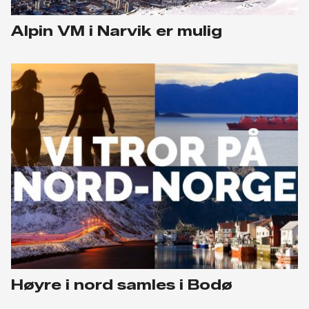
Alpin VM i Narvik er mulig
Høyre i nord samles i Bodø