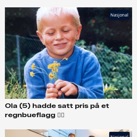
Nasjonal
Ola (5) hadde satt pris på et
regnbueflagg 🏳️‍🌈
Nasjonal