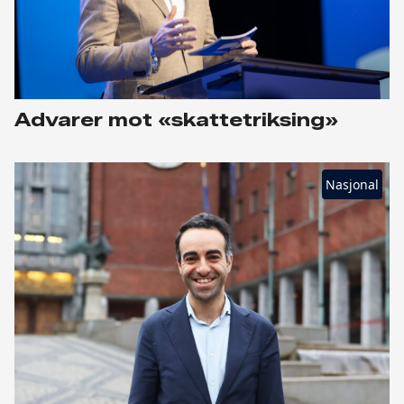
Advarer mot «skattetriksing»
Nasjonal