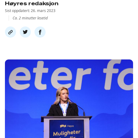
Høyres redaksjon
Sist oppdatert: 26. mars 2023
Ca. 2 minutter lesetid
Del
Del
Del
link
på
på
twitter
facebook