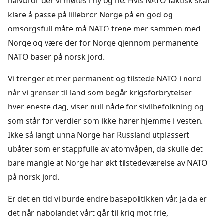
halvbror der vi møtes i ny og ne. Hvis NATO faktisk skal
klare å passe på lillebror Norge på en god og
omsorgsfull måte må NATO trene mer sammen med
Norge og være der for Norge gjennom permanente
NATO baser på norsk jord.
Vi trenger et mer permanent og tilstede NATO i nord
når vi grenser til land som begår krigsforbrytelser
hver eneste dag, viser null nåde for sivilbefolkning og
som står for verdier som ikke hører hjemme i vesten.
Ikke så langt unna Norge har Russland utplassert
ubåter som er stappfulle av atomvåpen, da skulle det
bare mangle at Norge har økt tilstedeværelse av NATO
på norsk jord.
Er det en tid vi burde endre basepolitikken vår, ja da er
det når nabolandet vårt går til krig mot frie,