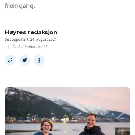
fremgang.
Høyres redaksjon
Sist oppdatert: 24. august 2021
Ca. 2 minutter lesetid
Del
Del
Del
link
på
på
twitter
facebook