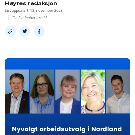
Høyres redaksjon
Sist oppdatert: 13. november 2023
Ca. 2 minutter lesetid
Del
Del
Del
link
på
på
twitter
facebook