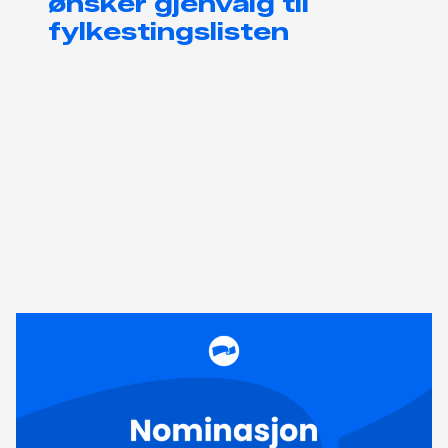
ønsker gjenvalg til
fylkestingslisten