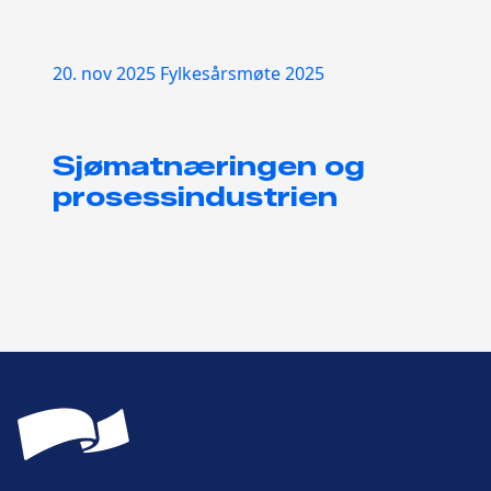
20. nov 2025
Fylkesårsmøte 2025
Sjømatnæringen og
prosessindustrien