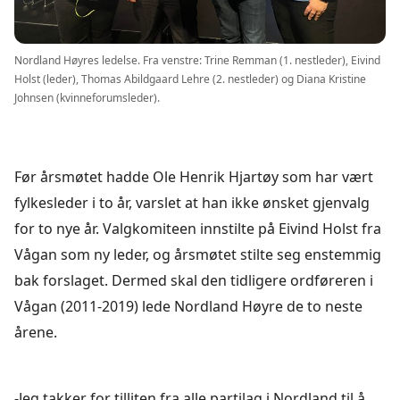
Nordland Høyres ledelse. Fra venstre: Trine Remman (1. nestleder), Eivind
Holst (leder), Thomas Abildgaard Lehre (2. nestleder) og Diana Kristine
Johnsen (kvinneforumsleder).
Før årsmøtet hadde Ole Henrik Hjartøy som har vært
fylkesleder i to år, varslet at han ikke ønsket gjenvalg
for to nye år. Valgkomiteen innstilte på Eivind Holst fra
Vågan som ny leder, og årsmøtet stilte seg enstemmig
bak forslaget. Dermed skal den tidligere ordføreren i
Vågan (2011-2019) lede Nordland Høyre de to neste
årene.
-Jeg takker for tilliten fra alle partilag i Nordland til å