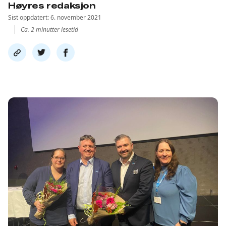
Høyres redaksjon
Sist oppdatert: 6. november 2021
Ca. 2 minutter lesetid
Del
Del
Del
link
på
på
twitter
facebook