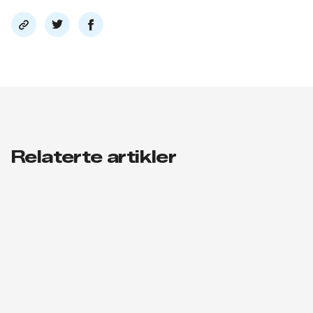
Del
Del
Del
link
på
på
twitter
facebook
Relaterte artikler