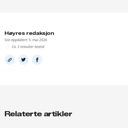
Høyres redaksjon
Sist oppdatert: 5. mai 2026
Ca. 3 minutter lesetid
Del
Del
Del
link
på
på
twitter
facebook
Relaterte artikler