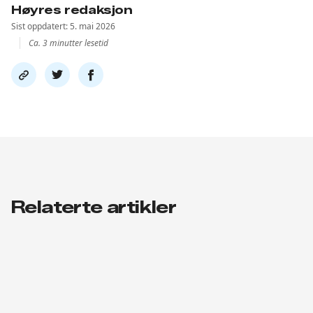
Høyres redaksjon
Sist oppdatert: 5. mai 2026
Ca. 3 minutter lesetid
Del
Del
Del
link
på
på
twitter
facebook
Relaterte artikler