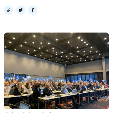
Del
Del
Del
link
på
på
twitter
facebook