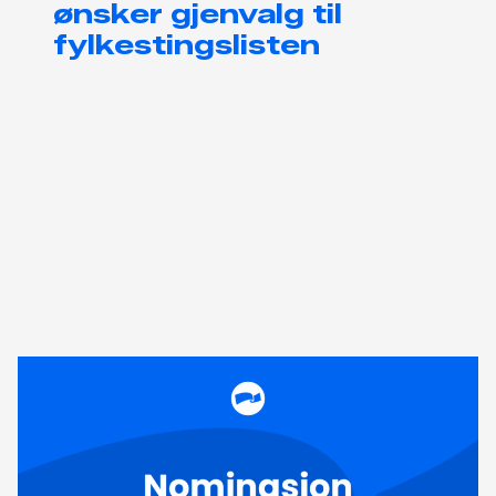
ønsker gjenvalg til
fylkestingslisten