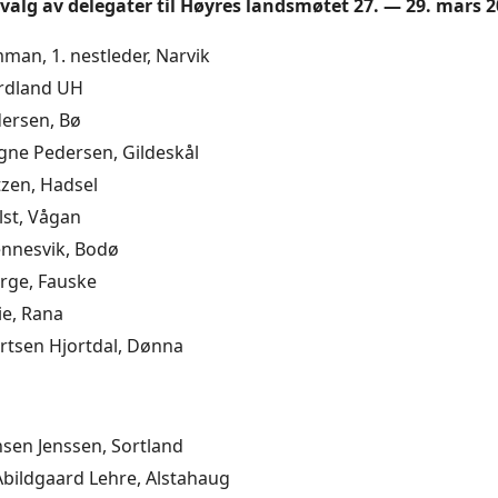
 valg av delegater til Høyres landsmøtet 27. — 29. mars 2
man, 1. nestleder, Narvik
rdland UH
dersen, Bø
gne Pedersen, Gildeskål
zen, Hadsel
lst, Vågan
ennesvik, Bodø
rge, Fauske
ie, Rana
ertsen Hjortdal, Dønna
sen Jenssen, Sortland
bildgaard Lehre, Alstahaug