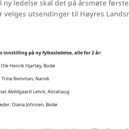
til ny ledelse skal det på årsmøte først
 velges utsendinger til Høyres Land
innstilling på ny fylkesledelse, alle for 2 år:
: Ole Henrik Hjartøy, Bodø
: Trine Remman, Narvik
mas Abildgaard Lehre, Alstahaug
eder: Diana Johnsen, Bodø