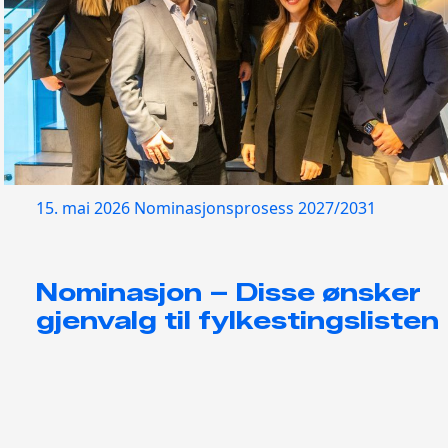
15. mai 2026
Nominasjonsprosess 2027/2031
Nominasjon – Disse ønsker
gjenvalg til fylkestingslisten