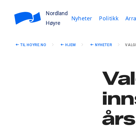
Nordland
Nyheter
Politikk
Arr
Høyre
TIL HOYRE.NO
HJEM
NYHETER
VALG
Va
inns
år