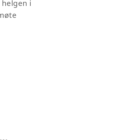
e helgen i
smøte