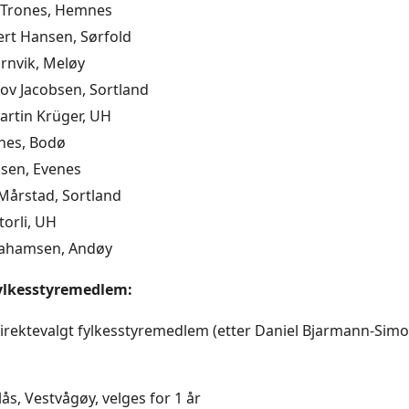
e Trones, Hemnes
rt Hansen, Sørfold
rnvik, Meløy
ov Jacobsen, Sortland
artin Krüger, UH
nes, Bodø
nsen, Evenes
Mårstad, Sortland
torli, UH
ahamsen, Andøy
ylkesstyremedlem:
 direktevalgt fylkesstyremedlem (etter Daniel Bjarmann-Sim
ås, Vestvågøy, velges for 1 år