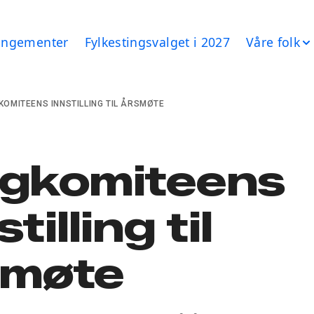
angementer
Fylkestingsvalget i 2027
Våre folk
KOMITEENS INNSTILLING TIL ÅRSMØTE
lgkomiteens
tilling til
smøte