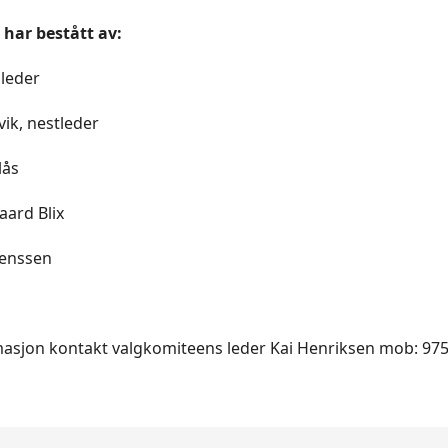
har bestått av:
 leder
ik, nestleder
lås
aard Blix
Jenssen
masjon kontakt valgkomiteens leder Kai Henriksen mob: 97