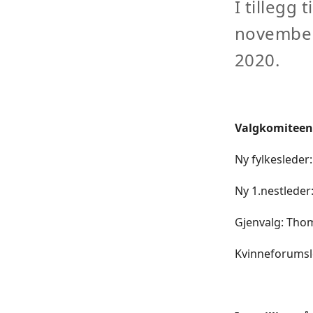
I tillegg 
november
2020.
Valgkomiteens 
Ny fylkesleder
Ny 1.nestleder
Gjenvalg: Tho
Kvinneforumsl