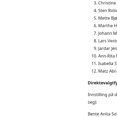
Christin
Sten Robe
Mette Bjø
Marthe H
Johann M
Lars Vest
Jardar Je
Ann-Rita 
Isabella S
Matz Abr
Direktevalgtf
Innstilling på
seg):
Bente Anita Sol