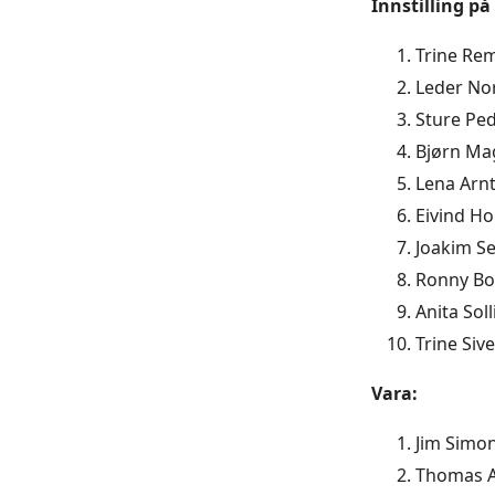
Innstilling på
Trine Rem
Leder No
Sture Pe
Bjørn Ma
Lena Arnt
Eivind Ho
Joakim S
Ronny Bo
Anita Soll
Trine Siv
Vara:
Jim Simon
Thomas A