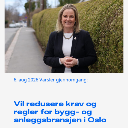
6. aug 2026
Varsler gjennomgang:
Vil redusere krav og
regler for bygg- og
anleggsbransjen i Oslo