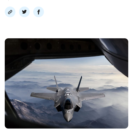
Del
Del
Del
link
på
på
twitter
facebook