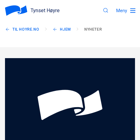
Tynset Høyre
Meny
TIL HOYRE.NO
HJEM
NYHETER