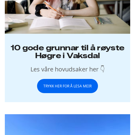
10 gode grunnar til å røyste
Høgre i Vaksdal
Les våre hovudsaker her 👇
TRYKK HER FOR Å LESA MEIR