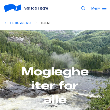
Vaksdal Høgre
Meny
TIL HOYRE.NO
HJEM
Mogleghe
iter for
alle