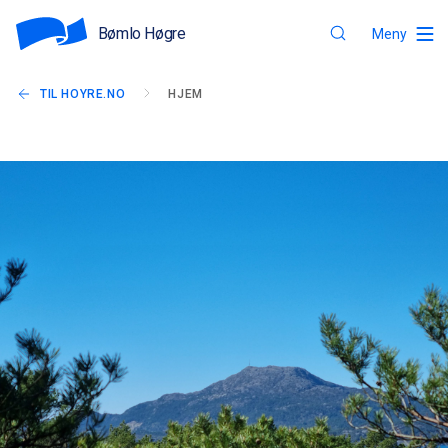
Bømlo Høgre
Meny
TIL HOYRE.NO
HJEM