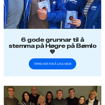
6 gode grunnar til å
stemma på Høgre på Bømlo
💙
TRYKK HER FOR Å LESA MEIR