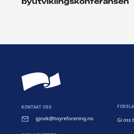
byutviklingskonferansen
FORSLA
KONTAKT OSS
Email
gjovik@hoyreforening.no
Gi oss 