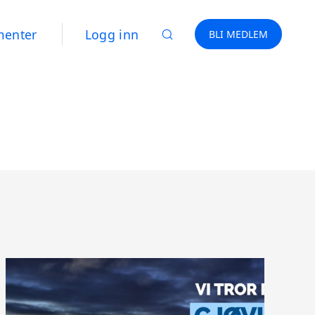
menter
Logg inn
BLI MEDLEM