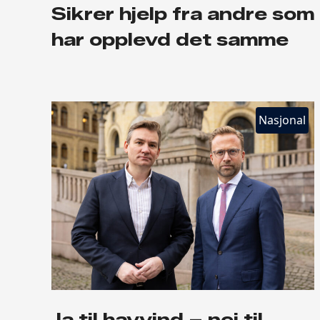
Sikrer hjelp fra andre som
har opplevd det samme
Nasjonal
Ja til havvind – nei til