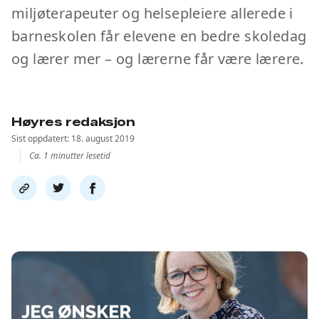
miljøterapeuter og helsepleiere allerede i
barneskolen får elevene en bedre skoledag
og lærer mer – og lærerne får være lærere.
Høyres redaksjon
Sist oppdatert: 18. august 2019
Ca. 1 minutter lesetid
Del
Del
Del
link
på
på
twitter
facebook