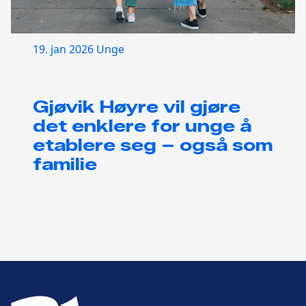
19. jan 2026
Unge
Gjøvik Høyre vil gjøre
det enklere for unge å
etablere seg – også som
familie