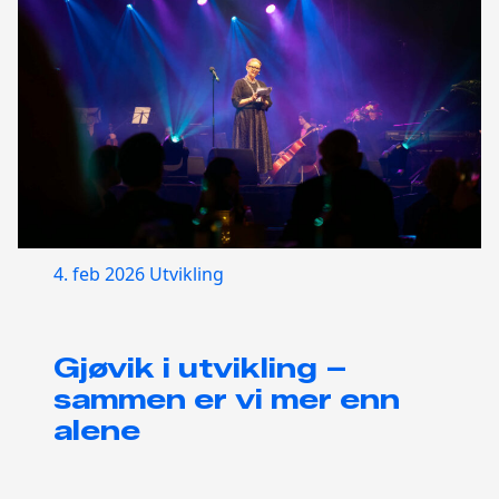
4. feb 2026
Utvikling
Gjøvik i utvikling –
sammen er vi mer enn
alene