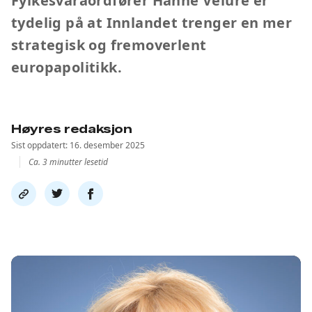
Fylkesvaraordfører Hanne Velure er
tydelig på at Innlandet trenger en mer
strategisk og fremoverlent
europapolitikk.
Høyres redaksjon
Sist oppdatert: 16. desember 2025
Ca. 3 minutter lesetid
Del
Del
Del
link
på
på
twitter
facebook