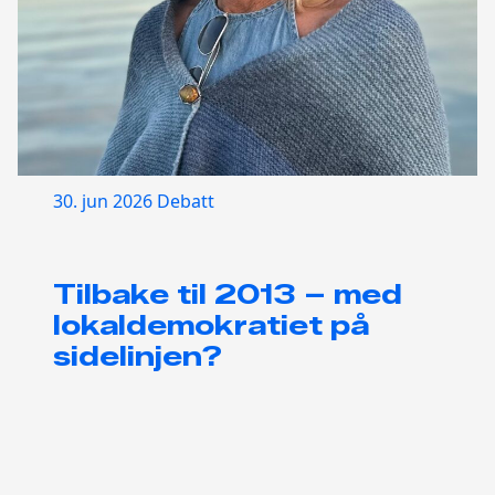
30. jun 2026
Debatt
Tilbake til 2013 – med
lokaldemokratiet på
sidelinjen?