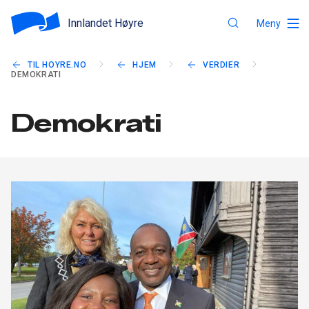
Innlandet Høyre
Meny
TIL HOYRE.NO
HJEM
VERDIER
DEMOKRATI
Demokrati