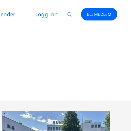
lender
Logg inn
BLI MEDLEM