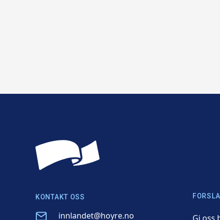
FORSLA
KONTAKT OSS
Email
innlandet@hoyre.no
Gi oss 