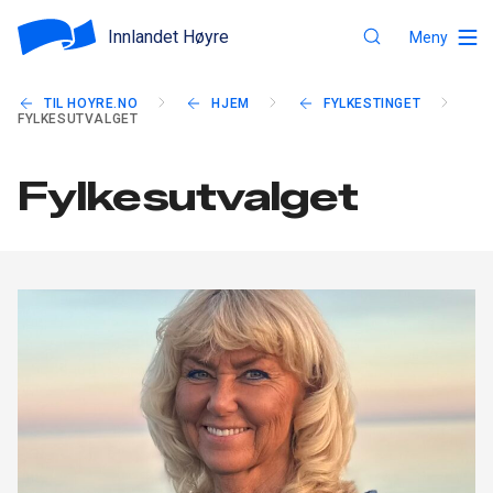
Innlandet Høyre
Meny
TIL HOYRE.NO
HJEM
FYLKESTINGET
FYLKESUTVALGET
Fylkesutvalget