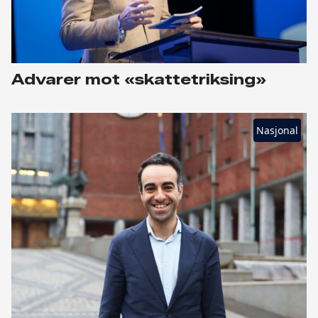
Advarer mot «skattetriksing»
Nasjonal