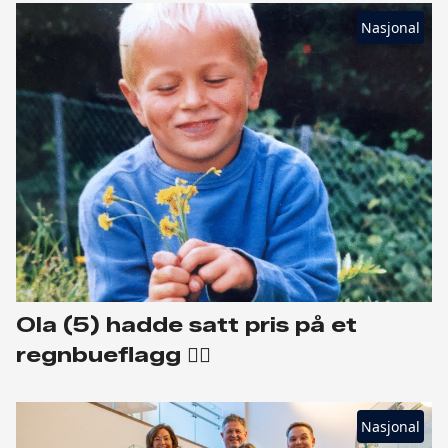
Nasjonal
Ola (5) hadde satt pris på et
regnbueflagg 🏳️‍🌈
Nasjonal