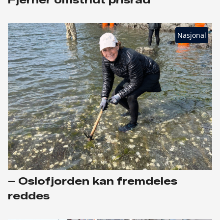
Fjerner omstridt prisråd
Nasjonal
– Oslofjorden kan fremdeles
reddes