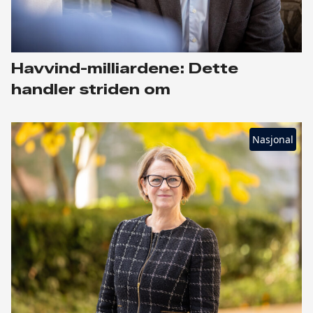
Havvind-milliardene: Dette
handler striden om
Nasjonal