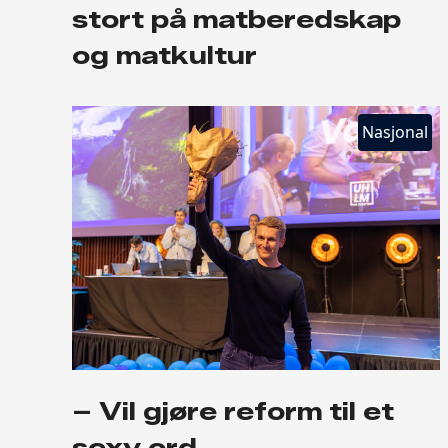
stort på matberedskap
og matkultur
Nasjonal
– Vil gjøre reform til et
sexy ord