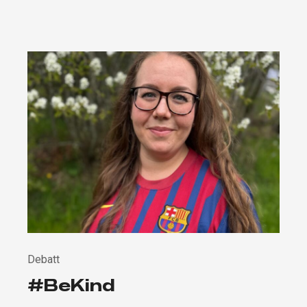
Debatt
#BeKind