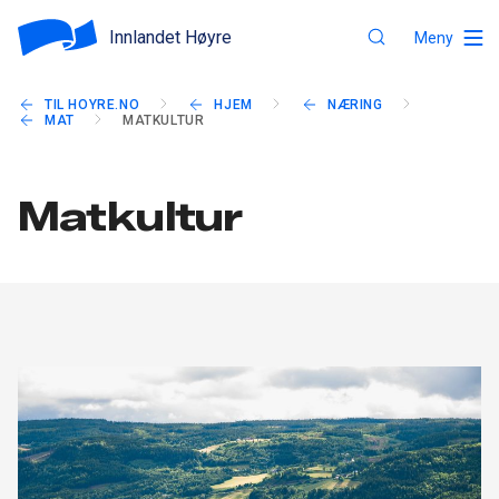
Innlandet Høyre
Meny
TIL HOYRE.NO
HJEM
NÆRING
MAT
MATKULTUR
Matkultur