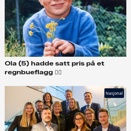
Ola (5) hadde satt pris på et
regnbueflagg 🏳️‍🌈
Nasjonal