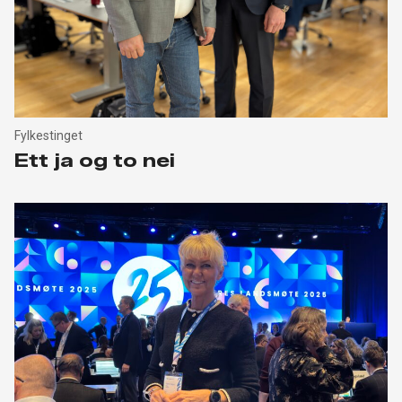
Fylkestinget
Ett ja og to nei