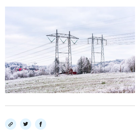
Del
Del
Del
link
på
på
twitter
facebook