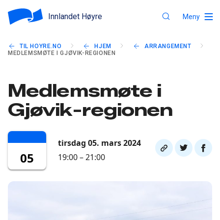
Innlandet Høyre
Meny
TIL HOYRE.NO
HJEM
ARRANGEMENT
MEDLEMSMØTE I GJØVIK-REGIONEN
Medlemsmøte i
Gjøvik-regionen
tirsdag 05. mars 2024
Del
Del
Del
05
19:00 – 21:00
link
på
på
twitter
faceb