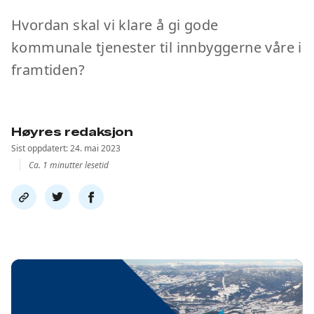
Hvordan skal vi klare å gi gode
kommunale tjenester til innbyggerne våre i
framtiden?
Høyres redaksjon
Sist oppdatert: 24. mai 2023
Ca. 1 minutter lesetid
Del
Del
Del
link
på
på
twitter
facebook