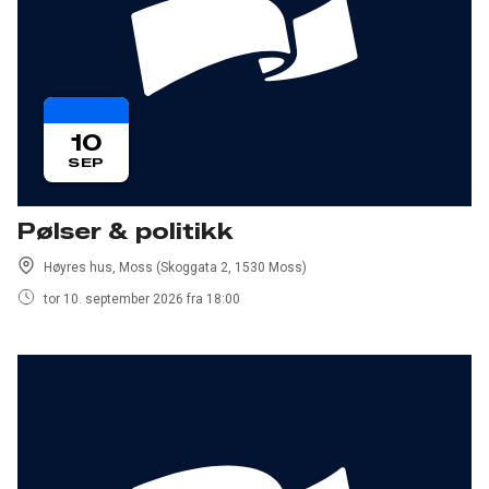
10
SEP
Pølser & politikk
Høyres hus, Moss (Skoggata 2, 1530 Moss)
tor 10. september 2026 fra 18:00