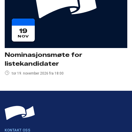
19
NOV
Nominasjonsmøte for
listekandidater
tor 19. november 2026 fra 18:00
KONTAKT OSS