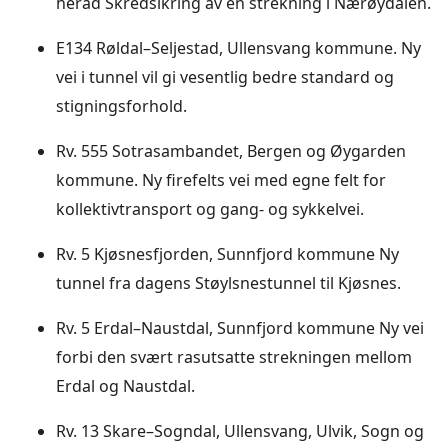
herad Skredsikring av en strekning i Nærøydalen.
E134 Røldal–Seljestad, Ullensvang kommune. Ny
vei i tunnel vil gi vesentlig bedre standard og
stigningsforhold.
Rv. 555 Sotrasambandet, Bergen og Øygarden
kommune. Ny firefelts vei med egne felt for
kollektivtransport og gang- og sykkelvei.
Rv. 5 Kjøsnesfjorden, Sunnfjord kommune Ny
tunnel fra dagens Støylsnestunnel til Kjøsnes.
Rv. 5 Erdal–Naustdal, Sunnfjord kommune Ny vei
forbi den svært rasutsatte strekningen mellom
Erdal og Naustdal.
Rv. 13 Skare–Sogndal, Ullensvang, Ulvik, Sogn og