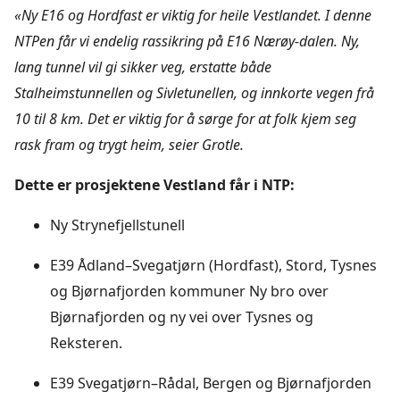
«Ny E16 og Hordfast er viktig for heile Vestlandet. I denne
NTPen får vi endelig rassikring på E16 Nærøy-dalen. Ny,
lang tunnel vil gi sikker veg, erstatte både
Stalheimstunnellen og Sivletunellen, og innkorte vegen frå
10 til 8 km. Det er viktig for å sørge for at folk kjem seg
rask fram og trygt heim, seier Grotle.
Dette er prosjektene Vestland får i NTP:
Ny Strynefjellstunell
E39 Ådland–Svegatjørn (Hordfast), Stord, Tysnes
og Bjørnafjorden kommuner Ny bro over
Bjørnafjorden og ny vei over Tysnes og
Reksteren.
E39 Svegatjørn–Rådal, Bergen og Bjørnafjorden