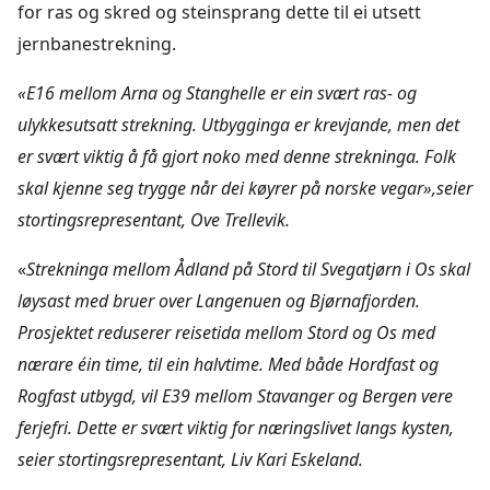
for ras og skred og steinsprang dette til ei utsett
jernbanestrekning.
«E16 mellom Arna og Stanghelle er ein svært ras- og
ulykkesutsatt strekning. Utbygginga er krevjande, men det
er svært viktig å få gjort noko med denne strekninga. Folk
skal kjenne seg trygge når dei køyrer på norske vegar»,seier
stortingsrepresentant, Ove Trellevik.
«
Strekninga mellom Ådland på Stord til Svegatjørn i Os skal
løysast med bruer over Langenuen og Bjørnafjorden.
Prosjektet reduserer reisetida mellom Stord og Os med
nærare éin time, til ein halvtime. Med både Hordfast og
Rogfast utbygd, vil E39 mellom Stavanger og Bergen vere
ferjefri. Dette er svært viktig for næringslivet langs kysten,
seier stortingsrepresentant, Liv Kari Eskeland.