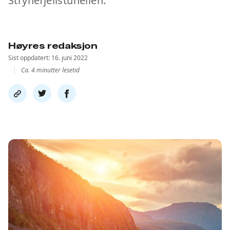
Strynefjellstunellen.
Høyres redaksjon
Sist oppdatert: 16. juni 2022
Ca. 4 minutter lesetid
Del
Del
Del
link
på
på
twitter
facebook