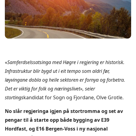
«
Samferdselssatsinga med Høgre i regjering er historisk.
Infrastruktur blir bygd ut i eit tempo som aldri før,
løyvingane dobla og heile sektoren er fornya og forbetra.
Det er viktig for folk og næringslivet», seier
stortings
kandidat for Sogn og Fjordane, Olve Grotle.
No slår regjeringa igjen på stortromma og set av
pengar til å starte opp både bygging av E39
Hordfast, og E16 Bergen-Voss i ny nasjonal