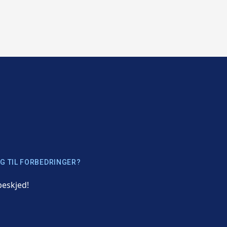
G TIL FORBEDRINGER?
beskjed!