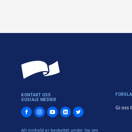
FORSLA
KONTAKT OSS
SOSIALE MEDIER
Gi oss 
Facebook
Instagram
YouTube
LinkedIn
Twitter
Alt innhold er beskyttet under lov om