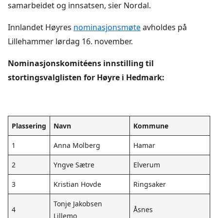
samarbeidet og innsatsen, sier Nordal.
Innlandet Høyres
nominasjonsmøte
avholdes på
Lillehammer lørdag 16. november.
Nominasjonskomitéens innstilling til
stortingsvalglisten for Høyre i Hedmark:
Plassering
Navn
Kommune
1
Anna Molberg
Hamar
2
Yngve Sætre
Elverum
3
Kristian Hovde
Ringsaker
Tonje Jakobsen
4
Åsnes
Lillemo