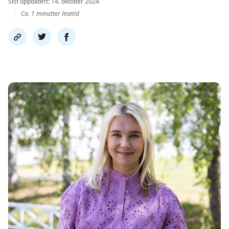
Sist oppdatert: 14. oktober 2024
Ca. 1 minutter lesetid
Del
Del
Del
link
på
på
twitter
facebook