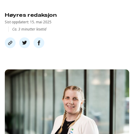
Høyres redaksjon
Sist oppdatert: 15. mai 2025
Ca. 3 minutter lesetid
Del
Del
Del
link
på
på
twitter
facebook